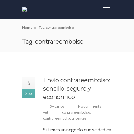
Home
Tag: contrareembolso
Tag: contrareembolso
Envío contrareembolso:
6
sencillo, seguro y
Sep
económico
By carlos
No comments
yet
contrareembolso
,
contrareembolso urgentes
Si tienes un negocio que se dedica