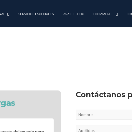
NAL
SERVICIOS ESPECIALES
PARCEL SHOP
ECOMMERCE
CO
AS
Contáctanos p
rgas
r parte del mundo para