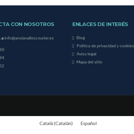
CTA CON NOSOTROS
ENLACES DE INTERÉS
Blog
s a
info@anoiavallescourier.es
Política de privacidad y cookies
 90
Aviso legal
 94
Mapa del sitio
 52
Català
(
Catalán
)
Español