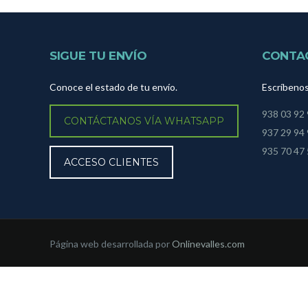
SIGUE TU ENVÍO
CONTA
Conoce el estado de tu envío.
Escríbeno
938 03 92
CONTÁCTANOS VÍA WHATSAPP
937 29 94
935 70 47
ACCESO CLIENTES
Página web desarrollada por
Onlinevalles.com